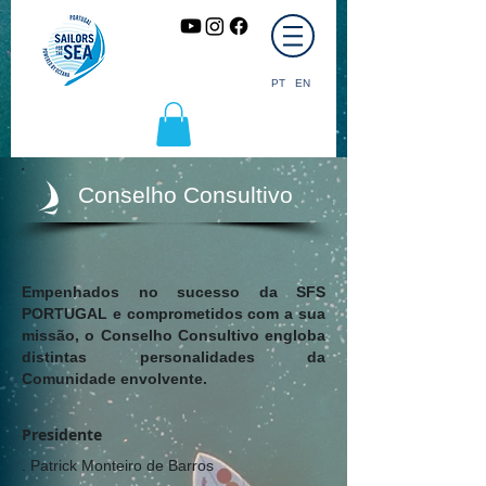
PT
EN
Conselho Consultivo
Empenhados no sucesso da SFS
PORTUGAL e comprometidos com a sua
missão, o Conselho Consultivo engloba
distintas personalidades da
Comunidade envolvente.
Presidente
. Patrick Monteiro de Barros