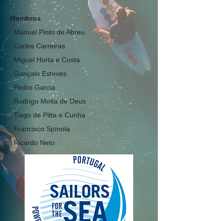
Membros
. Manuel Pinto de Abreu
. Carlos Carreiras
. Miguel Horta e Costa
. Gonçalo Esteves
. Pedro Garcia
. Rodrigo Moita de Deus
. Tiago de Pitta e Cunha
. Francisco Spínola
. Ricardo Neto