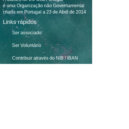
é uma Organização não Governamental
criada em Portugal a 23 de Abril de 2014
Links rápidos
Ser associad
o
Ser Voluntário
Contribuir através do NIB / IBAN
Donativo livre através do PayPal
Contactos
Marina de Cascais, Loja 29D
2750-800
Cascais
geral@sailorsforthesea.pt