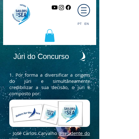
PT
EN
Júri do Concurso
1. Por forma a diversificar a origem
do júri e simultâneamente
credibilizar a sua decisão, o juri é
composto por:
- José Carlos Carvalho (
Presidente do